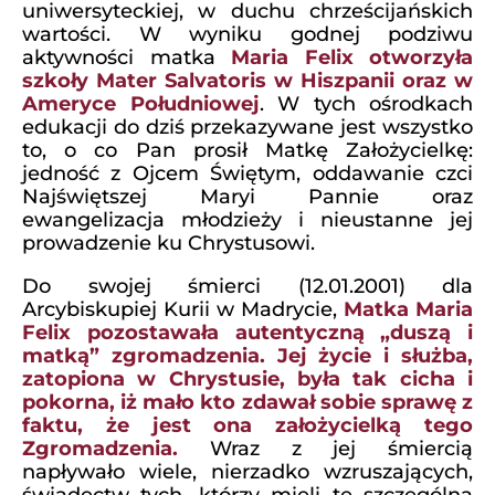
uniwersyteckiej, w duchu chrześcijańskich
wartości. W wyniku godnej podziwu
aktywności matka
Maria Felix otworzyła
szkoły Mater Salvatoris w Hiszpanii oraz w
Ameryce Południowej
. W tych ośrodkach
edukacji do dziś przekazywane jest wszystko
to, o co Pan prosił Matkę Założycielkę:
jedność z Ojcem Świętym, oddawanie czci
Najświętszej Maryi Pannie oraz
ewangelizacja młodzieży i nieustanne jej
prowadzenie ku Chrystusowi.
Do swojej śmierci (12.01.2001) dla
Arcybiskupiej Kurii w Madrycie,
Matka Maria
Felix pozostawała autentyczną „duszą i
matką” zgromadzenia. Jej życie i służba,
zatopiona w Chrystusie, była tak cicha i
pokorna, iż mało kto zdawał sobie sprawę z
faktu, że jest ona założycielką tego
Zgromadzenia.
Wraz z jej śmiercią
napływało wiele, nierzadko wzruszających,