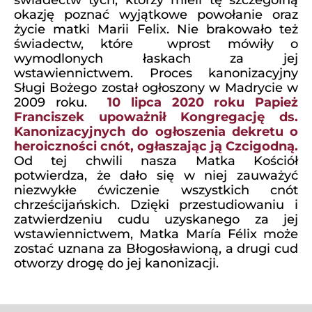
świadectw tych, którzy mieli tę szczególną
okazję poznać wyjątkowe powołanie oraz
życie matki Marii Felix. Nie brakowało też
świadectw, które wprost mówiły o
wymodlonych łaskach za jej
wstawiennictwem.
Proces kanonizacyjny
Sługi Bożego został ogłoszony w Madrycie w
2009 roku.
10 lipca 2020 roku Papież
Franciszek upoważnił Kongregację ds.
Kanonizacyjnych do ogłoszenia dekretu o
heroiczności cnót, ogłaszając ją Czcigodną.
Od tej chwili nasza Matka Kościół
potwierdza, że ​​dało się w niej zauważyć
niezwykłe ćwiczenie wszystkich cnót
chrześcijańskich. Dzięki przestudiowaniu i
zatwierdzeniu cudu uzyskanego za jej
wstawiennictwem, Matka María Félix może
zostać uznana za Błogosławioną, a drugi cud
otworzy drogę do jej kanonizacji.