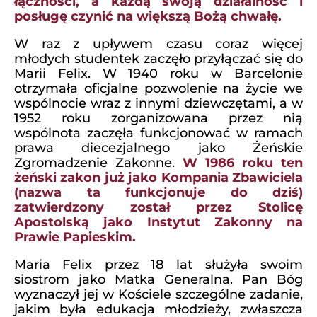
łączności, a każdą swoją działalność i
posługę czynić na większą Bożą chwałę.
W raz z upływem czasu coraz więcej
młodych studentek zaczęło przyłączać się do
Marii Felix. W 1940 roku w Barcelonie
otrzymała oficjalne pozwolenie na życie we
wspólnocie wraz z innymi dziewczętami, a w
1952 roku zorganizowana przez nią
wspólnota zaczęła funkcjonować w ramach
prawa diecezjalnego jako Żeńskie
Zgromadzenie Zakonne.
W 1986 roku ten
żeński zakon już jako Kompania Zbawiciela
(nazwa ta funkcjonuje do dziś)
zatwierdzony został przez Stolicę
Apostolską jako Instytut Zakonny na
Prawie Papieskim.
Maria Felix przez 18 lat służyła swoim
siostrom jako Matka Generalna. Pan Bóg
wyznaczył jej w Kościele szczególne zadanie,
jakim była edukacja młodzieży, zwłaszcza