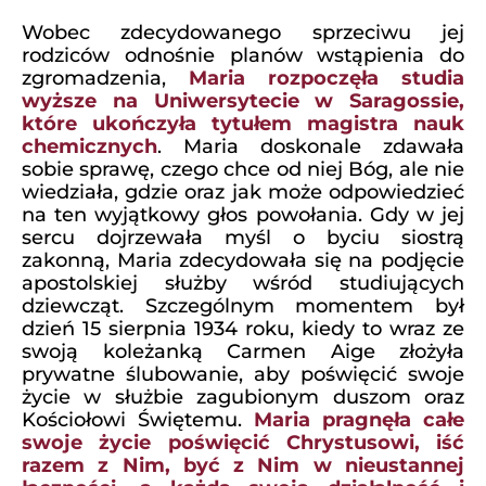
Wobec zdecydowanego sprzeciwu jej
rodziców odnośnie planów wstąpienia do
zgromadzenia,
Maria rozpoczęła studia
wyższe na Uniwersytecie w Saragossie,
które ukończyła tytułem magistra nauk
chemicznych
. Maria doskonale zdawała
sobie sprawę, czego chce od niej Bóg, ale nie
wiedziała, gdzie oraz jak może odpowiedzieć
na ten wyjątkowy głos powołania. Gdy w jej
sercu dojrzewała myśl o byciu siostrą
zakonną, Maria zdecydowała się na podjęcie
apostolskiej służby wśród studiujących
dziewcząt. Szczególnym momentem był
dzień 15 sierpnia 1934 roku, kiedy to wraz ze
swoją koleżanką Carmen Aige złożyła
prywatne ślubowanie, aby poświęcić swoje
życie w służbie zagubionym duszom oraz
Kościołowi Świętemu.
Maria pragnęła całe
swoje życie poświęcić Chrystusowi, iść
razem z Nim, być z Nim w nieustannej