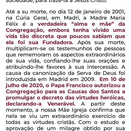
sociedade, para trazê-la a Jesus Cristo.
Até a su morte, no dia 12 de janeiro de 2001,
na Cúria Geral, em Madri, a Madre Maria
Félix é a
verdadeira “alma e mãe” da
Congregação, embora tenha vivido uma
vida tão discreta que poucos sabiam que
ela foi sua Fundadora.
Após sua morte,
multiplicam-se os testemunhos de pessoas
que rememoram os aspectos extraordinários
de sua vida, confiando-lhe suas orações e
atribuindo-lhe favores à sua intercessão.
A
causa da canonização da Serva de Deus foi
introduzida em Madrid em 2009.
Em 10 de
julho de 2020, o Papa Francisco autorizou a
Congregação para as Causas dos Santos a
promulgar o decreto das virtudes heróicas,
declarando-a Venerável.
A partir deste
momento, a nossa Mãe Igreja confirma que
nela se viu um extraordinário exercício de
todas as virtudes cristãs. Com o estudo e
aprovação de um milagre obtido por sua