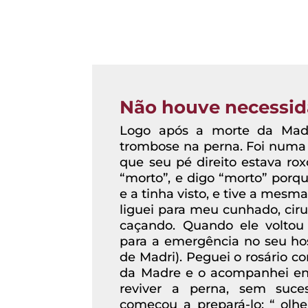
Não houve necessi
Logo após a morte da Madr
trombose na perna. Foi numa n
que seu pé direito estava rox
“morto”, e digo “morto” porq
e a tinha visto, e tive a mes
liguei para meu cunhado, ciru
caçando. Quando ele voltou
para a emergência no seu hos
de Madri). Peguei o rosário c
da Madre e o acompanhei en
reviver a perna, sem suce
começou a prepará-lo: “ ol