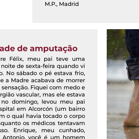
M.P., Madrid
dade de amputação
e Félix, meu pai teve uma
oite de sexta-feira quando vi
o. No sábado o pé estava frio,
ue a Madre acabava de morrer
ma sensação. Fiquei com medo e
rgião vascular, mas ele estava
 no domingo, levou meu pai
pital em Alcorcón (um bairro
om o qual havia tocado o corpo
quanto os médicos tentavam
sso. Enrique, meu cunhado,
he Antonio, você é um homem