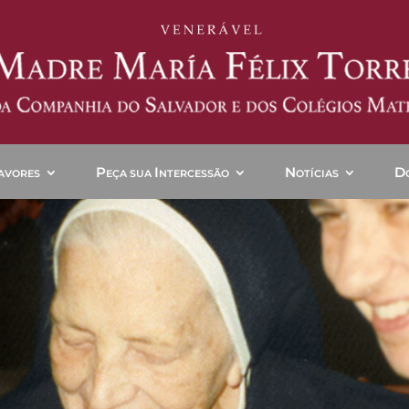
P
I
N
D
AVORES
EÇA SUA
NTERCESSÃO
OTÍCIAS