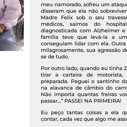
meu namorado, sofreu um ataque
disseram que ela não sobreviver
Madre Felix sob o seu travess
médicos, saímos do hospital
diagnosticada com Alzheimer e 
família teve que levá-la a u
conseguiam lidar com ela. Outra 
milagrosamente, sua agressão d
se de tudo.
Por outro lado, quando eu tinha 20
tirar a carteira de motorista
preparada. Peguei o santinho da
na alavanca de câmbio do carro.
Não importa quantas freiras voc
passar…” PASSEI NA PRIMEIRA!
Eu peço tantas coisas a ela q
contar, cada vez que algo me assu