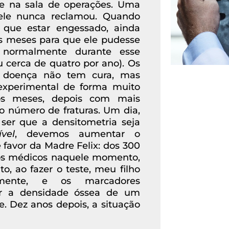
 e na sala de operações. Uma
ele nunca reclamou. Quando
que estar engessado, ainda
s meses para que ele pudesse
normalmente durante esse
eu cerca de quatro por ano). Os
 doença não tem cura, mas
xperimental de forma muito
 os meses, depois com mais
 o número de fraturas. Um dia,
ser que a densitometria seja
ível
, devemos aumentar o
e favor da Madre Felix: dos 300
os médicos naquele momento,
, ao fazer o teste, meu filho
lmente, e os marcadores
er a densidade óssea de um
. Dez anos depois, a situação