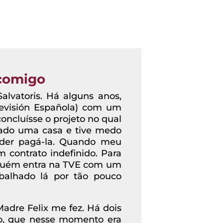
 comigo
alvatoris. Há alguns anos,
levisión Española) com um
oncluísse o projeto no qual
rado uma casa e tive medo
der pagá-la. Quando meu
 contrato indefinido. Para
nguém entra na TVE com um
abalhado lá por tão pouco
Madre Felix me fez. Há dois
do, que nesse momento era