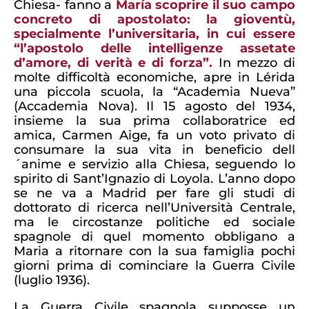
Chiesa- fanno a
María scoprire il suo campo
concreto di apostolato: la gioventù,
specialmente l’universitaria, in cui essere
“l’apostolo delle intelligenze assetate
d’amore, di verità e di forza”.
In mezzo di
molte difficoltà economiche, apre in Lérida
una piccola scuola, la “Academia Nueva”
(Accademia Nova). Il 15 agosto del 1934,
insieme la sua prima collaboratrice ed
amica, Carmen Aige, fa un voto privato di
consumare la sua vita in beneficio dell
´anime e servizio alla Chiesa, seguendo lo
spirito di Sant’Ignazio di Loyola. L’anno dopo
se ne va a Madrid per fare gli studi di
dottorato di ricerca nell’Università Centrale,
ma le circostanze politiche ed sociale
spagnole di quel momento obbligano a
Maria a ritornare con la sua famiglia pochi
giorni prima di cominciare la Guerra Civile
(luglio 1936).
La Guerra Civile spagnola supposse un