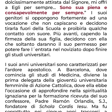
dolcissimamente attirata dal Signore, mi offrì
a Egli per sempre…
Sono sua piena e
consapevolmente per sempre.
” I suoi
genitori si oppongono fortemente ad una
vocazione che non capiscano e decidono
tirarla fuori della Scuola e proibirla qualche
contatto con suore. Più avanti, capendo la
firmeza della sua figlia, decidono con ella
che soltanto daranno il suo permesso per
potere fare l´entrata nel noviziato dopo finire
gli studi universitari.
I suoi anni universitari sono caratterizzati per
l’ardore apostolico. A Barcelona, dove
comincia gli studi di Medicina, diviene la
prima delegata della gioventù universitaria
femminile di Azione Cattolica, dove ella ebbe
l’occasione di approfondire nella spiritualità
ignaziana per la formazione ricevuta del suo
confessore, Padre Ramón Orlandis, S.J.,
fondatore di
Schola Cordis Iesu
. Ma fu
soprattutto nei cinque anni trascorsi a