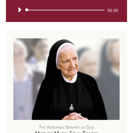
Tocador
00:00
de
áudio