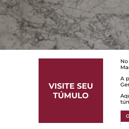
No 
Mad
A p
VISITE SEU
Ger
TÚMULO
Aqu
tú
O