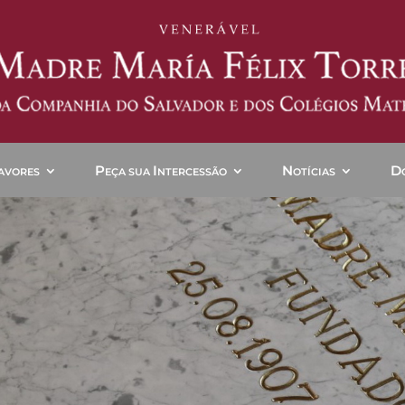
P
I
N
D
AVORES
EÇA SUA
NTERCESSÃO
OTÍCIAS