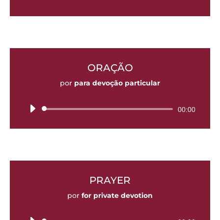
de
audio
ORAÇÃO
por
para devoção particular
Reproductor
00:00
de
audio
PRAYER
por
for private devotion