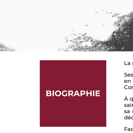
La 
Ses
en
Com
BIOGRAPHIE
À q
sai
sa 
dé
Fac