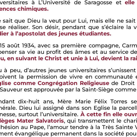
versitaires à L’Université de Saragosse et
elle
ences chimiques.
e sait que Dieu la veut pour Lui, mais elle ne sa
se réaliser. Son désir, pendant que s’éclaire la 
ier à l’apostolat des jeunes étudiantes.
15 août 1934, avec sa première compagne, Carme
enser sa vie au profit des âmes et au service de 
u, en suivant le Christ et unie à Lui, devient la r
 à peu, d’autres jeunes universitaires s’unissent 
çoivent la permission de vivre en communauté 
Eglise comme Congrégation Religieuse
de Droit 
Sauveur est approuvée par la Saint-Siège comme In
ndant dix-huit ans, Mère Marie Félix Torres 
érale. Dieu lui assigné dans son Eglise la parce
nesse, surtout l’universitaire.
À cette fin elle ou
lèges Mater Salvatoris
, qui transmettent le cha
dhésion au Pape, l’amour tendre à la Très Sainte 
ment évangélique permanent dans la société pour 