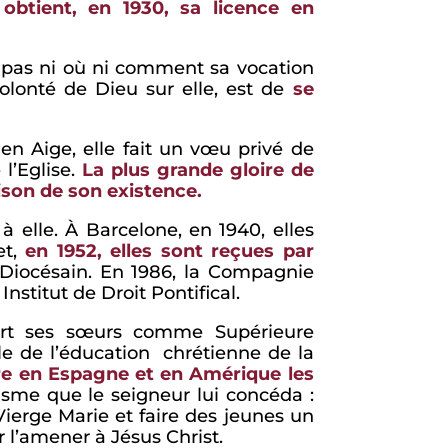
 obtient, en 1930, sa licence en
it pas ni où ni comment sa vocation
volonté de Dieu sur elle, est de
se
n Aige, elle fait un vœu privé de
l’Eglise.
La plus grande gloire de
aison de son existence.
à elle. À Barcelone, en 1940, elles
et,
en 1952, elles sont reçues par
Diocésain. En 1986, la Compagnie
stitut de Droit Pontifical.
sert ses sœurs comme Supérieure
lle de l’éducation chrétienne de la
vre en Espagne et en Amérique les
risme que le seigneur lui concéda :
Vierge Marie et faire des jeunes un
l’amener à Jésus Christ.