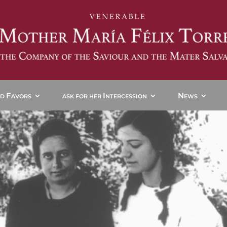
F
I
N
ND
AVORS
ASK FOR HER
NTERCESSION
EWS