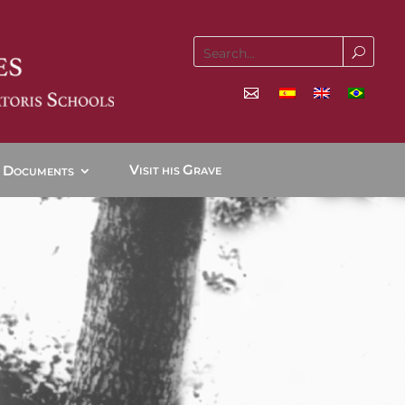
V
G
D
ISIT HIS
RAVE
OCUMENTS