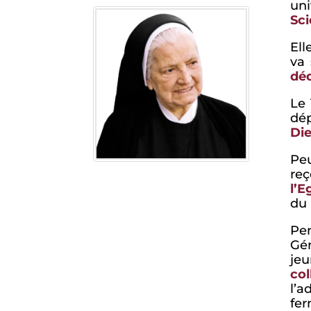
uni
Sci
Ell
va 
déd
Le 
dép
Die
Peu
re
l’
du 
Pe
Gén
jeu
col
l’a
fer