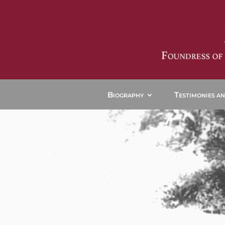
B
T
IOGRAPHY
ESTIMONIES A