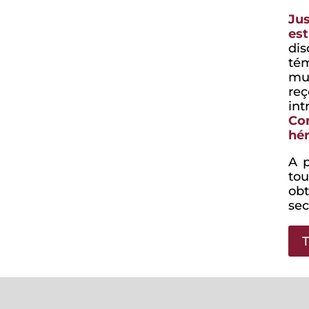
Jus
est
dis
té
mul
reç
in
Co
hér
A p
tou
obt
sec
T